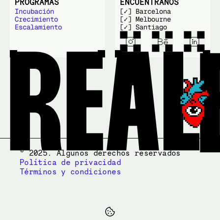
PROGRAMAS
ENCUÉNTRANOS
Incubación
[✓] Barcelona
Crecimiento
[✓] Melbourne
Escalamiento
[✓] Santiago
© 2025. Algunos derechos reservados
Política de privacidad
Términos y condiciones