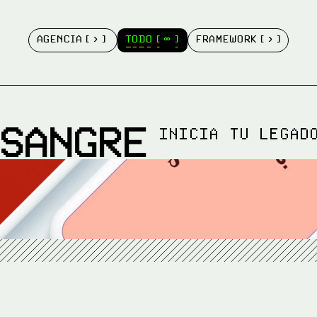
AGENCIA [ › ] 
TODO [ ∞ ]
FRAMEWORK [ › ]
AGENCIA [ › ] 
TODO [ ∞ ]
FRAMEWORK [ › ]
 SANGRE
INICIA TU LEGADO