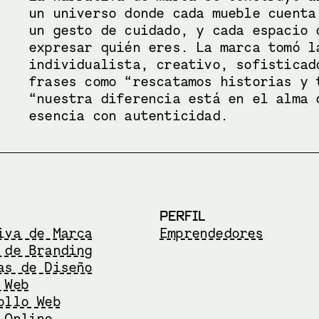
un universo donde cada mueble cuenta
un gesto de cuidado, y cada espacio 
expresar quién eres. La marca tomó l
individualista, creativo, sofisticad
frases como “rescatamos historias y 
“nuestra diferencia está en el alma 
esencia con autenticidad.
PERFIL
iva de Marca
Emprendedores
 de Branding
as de Diseño
 Web
ollo Web
 Online