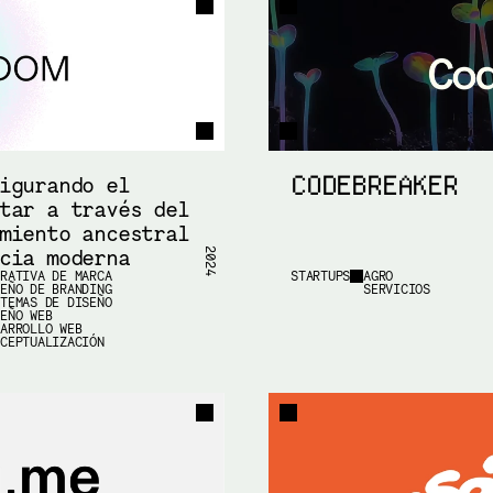
CODEBREAKER
igurando el 
tar a través del 
miento ancestral 
cia moderna
2024
RRATIVA DE MARCA
STARTUPS
AGRO
SEÑO DE BRANDING
SERVICIOS
STEMAS DE DISEÑO
SEÑO WEB
SARROLLO WEB
NCEPTUALIZACIÓN