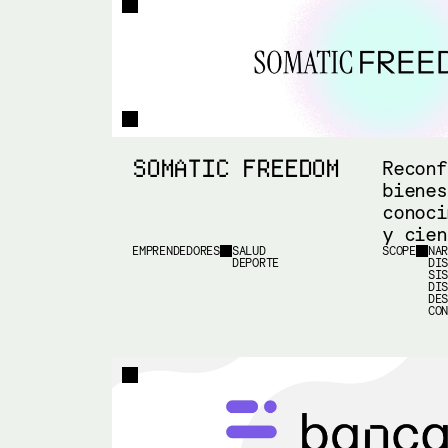
SOMATIC FREEDOM
Reconf
bienes
conoci
y cien
EMPRENDEDORES
SALUD
SCOPE
NA
DEPORTE
DI
SI
DI
DE
CO