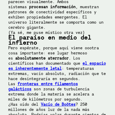
parecen visualmente. Ambos
sistemas
procesan información
, muestran
patrones de conectividad específicos y
exhiben propiedades emergentes. El
universo literalmente se comporta como un
cerebro gigante.
(Ya sé, me puse místico otra vez)
El paraíso en medio del
infierno
Pero espérate, porque aquí viene oootra
cosa importante: ese lugar hermoso
es
absolutamente aterrador
. Los
científicos han documentado que
el espacio
es inherentemente letal
: temperaturas
extremas, vacío absoluto, radiación que te
hace desintegraría en segundos.
Las
fronteras entre filamentos
galácticos
son zonas de turbulencia
extrema donde la materia se acelera a
miles de kilómetros por segundo.
¿Has oído del
Vacío de Boötes
? 250
millones de años luz de la nada más
absoluta. Podrías volar durante cientos de