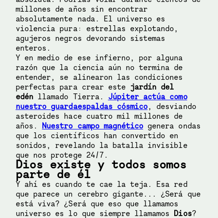
millones de años sin encontrar
absolutamente nada. El universo es
violencia pura: estrellas explotando,
agujeros negros devorando sistemas
enteros.
Y en medio de ese infierno, por alguna
razón que la ciencia aún no termina de
entender, se alinearon las condiciones
perfectas para crear este
jardín del
edén
llamado Tierra.
Júpiter actúa como
nuestro guardaespaldas cósmico
, desviando
asteroides hace cuatro mil millones de
años.
Nuestro campo magnético
genera ondas
que los científicos han convertido en
sonidos, revelando la batalla invisible
que nos protege 24/7.
Dios existe y todos somos
parte de él
Y ahí es cuando te cae la teja. Esa red
que parece un cerebro gigante... ¿Será que
está viva? ¿Será que eso que llamamos
universo es lo que siempre llamamos
Dios
?