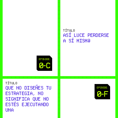
TÍTULO
ASÍ LUCE PERDERSE 
A SÍ MISM@
EPISODE:
0-C
TÍTULO
QUE NO DISEÑES TU 
EPISODE:
0-F
ESTRATEGIA, NO 
SIGNIFICA QUE NO 
ESTÉS EJECUTANDO 
UNA