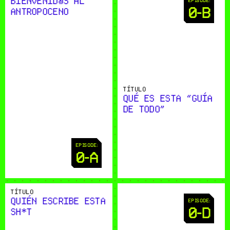
BIENVENID@S AL 
0-B
ANTROPOCENO
TÍTULO
QUÉ ES ESTA “GUÍA 
DE TODO”
EPISODE:
0-A
TÍTULO
QUIÉN ESCRIBE ESTA 
EPISODE:
0-D
SH*T