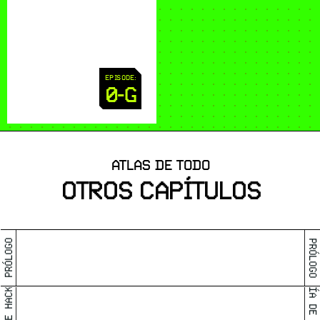
EPISODE:
0-G
ATLAS DE TODO
OTROS CAPÍTULOS
PRÓLOGO
PRÓLOGO
GUÍA DE HACKEO
GUÍA DE HACKEO
QUÉ PASA Y POR QUÉ PASA 
LO QUE NOS PASA HOY EN 