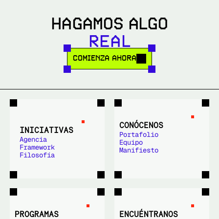
HAGAMOS ALGO
APRENDE EL NUEVO –Y MULTIDIMENSIONAL– SIGNIFICADO DE PALABRAS QUE USAS A DIARIO.
R
E
A
L
COMIENZA AHORA
CONÓCENOS
INICIATIVAS
Portafolio
Agencia
Equipo
Framework
Manifiesto
Filosofía
PROGRAMAS
ENCUÉNTRANOS