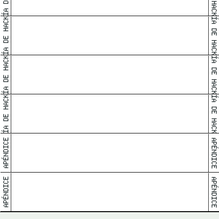
DÍA.
GUÍA DE HACKEO
GUÍA DE HACKEO
CÓMO Y POR QUÉ 
RESTABLECER NUESTRO YO 
FÍSICO ANTES QUE TODO.
GUÍA DE HACKEO
GUÍA DE HACKEO
CÓMO SE CONSTRUYEN 
NEGOCIOS, MARCAS & 
PRODUCTOS CAUTIVANTES.
GUÍA DE HACKEO
GUÍA DE HACKEO
CÓMO ENCONTRARTE A TI 
MISM@ AYUDARÁ A 
CONSTRUIR VÍNCULOS 
GENUINOS.
APÉNDICE
APÉNDICE
CÓMO DOMINAR EL 
ANTROPOCENO USANDO 
LA TECNOLOGÍA E INGENIO 
HUMANO Y ARTIFICIAL A 
TU FAVOR.
APÉNDICE
APÉNDICE
CÓMO SE MANIFIESTA LA 
EMPATÍA EN ESTE CICLO A 
TRAVÉS DE LOS MODALES.